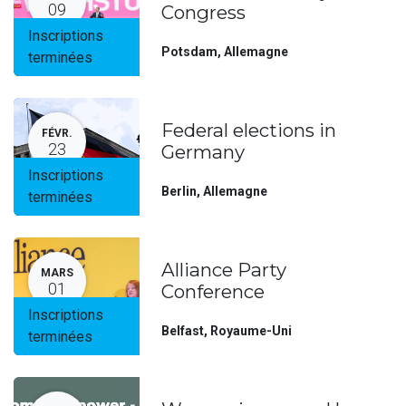
09
Congress
Inscriptions
Potsdam
,
Allemagne
terminées
Federal elections in
FÉVR.
23
Germany
Inscriptions
Berlin
,
Allemagne
terminées
Alliance Party
MARS
01
Conference
Inscriptions
Belfast
,
Royaume-Uni
terminées