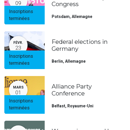
09
Congress
Inscriptions
Potsdam
,
Allemagne
terminées
Federal elections in
FÉVR.
23
Germany
Inscriptions
Berlin
,
Allemagne
terminées
Alliance Party
MARS
01
Conference
Inscriptions
Belfast
,
Royaume-Uni
terminées