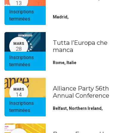
13
Inscriptions
Madrid
,
terminées
Tutta l’Europa che
MARS
28
manca
Inscriptions
Rome
,
Italie
terminées
Alliance Party 56th
MARS
14
Annual Conference
Inscriptions
Belfast, Northern Ireland
,
terminées