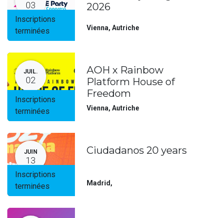
03
2026
Inscriptions
Vienna
,
Autriche
terminées
AOH x Rainbow
JUIL.
02
Platform House of
Freedom
Inscriptions
Vienna
,
Autriche
terminées
Ciudadanos 20 years
JUIN
13
Inscriptions
Madrid
,
terminées