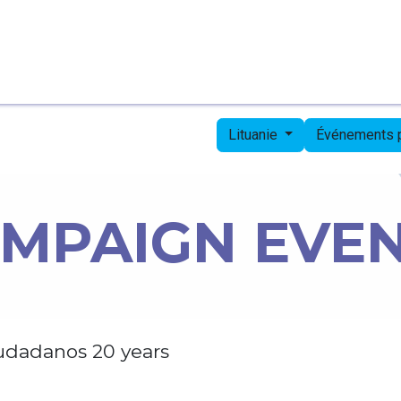
Page d'accueil
Candidates
Priorities
Press
Lituanie
Événements
MPAIGN EVE
udadanos 20 years