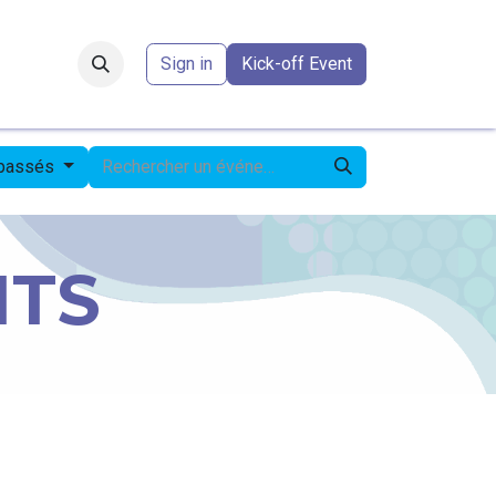
Forum
​
Sign in
Kick-off Event
 passés
NTS