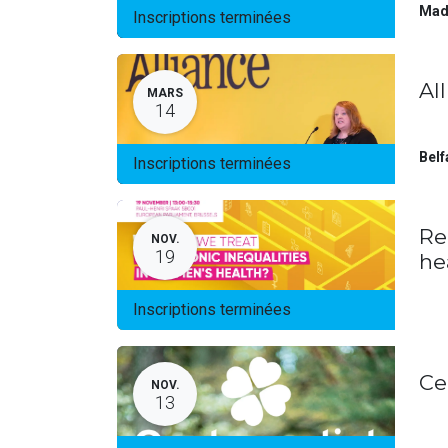
Mad
Inscriptions terminées
Al
MARS
14
Belf
Inscriptions terminées
Re
NOV.
19
he
Inscriptions terminées
Ce
NOV.
13