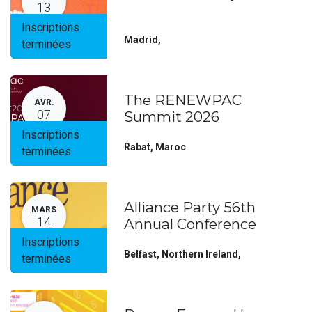
13
Inscriptions
Madrid
,
terminées
The RENEWPAC
AVR.
07
Summit 2026
Inscriptions
Rabat
,
Maroc
terminées
Alliance Party 56th
MARS
14
Annual Conference
Inscriptions
Belfast, Northern Ireland
,
terminées