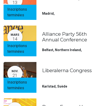
13
Inscriptions
Madrid
,
terminées
Alliance Party 56th
MARS
14
Annual Conference
Inscriptions
Belfast, Northern Ireland
,
terminées
Liberalerna Congress
NOV.
21
Inscriptions
Karlstad
,
Suède
terminées