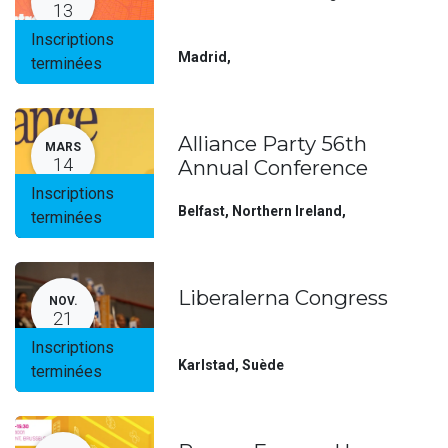
13
Inscriptions
Madrid
,
terminées
Alliance Party 56th
MARS
14
Annual Conference
Inscriptions
Belfast, Northern Ireland
,
terminées
Liberalerna Congress
NOV.
21
Inscriptions
Karlstad
,
Suède
terminées