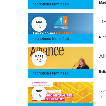
Mad
Inscriptions terminées
DE
MAI
13
Nico
Inscriptions terminées
Al
MARS
14
Belf
Inscriptions terminées
Re
NOV.
19
he