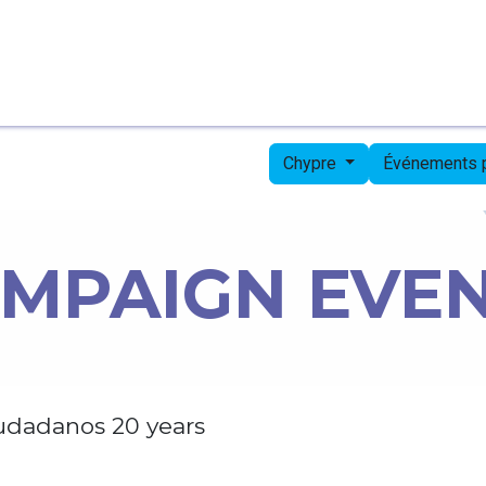
Page d'accueil
Candidates
Priorities
Press
Chypre
Événements
MPAIGN EVE
udadanos 20 years