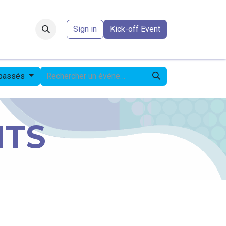
Forum
​
Sign in
Kick-off Event
 passés
NTS