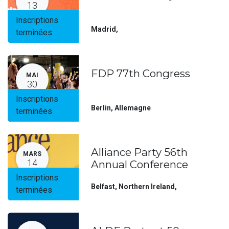
13
Inscriptions
Madrid
,
terminées
FDP 77th Congress
MAI
30
Inscriptions
Berlin
,
Allemagne
terminées
Alliance Party 56th
MARS
14
Annual Conference
Inscriptions
Belfast, Northern Ireland
,
terminées