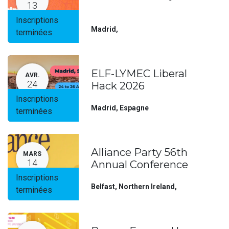
13
Inscriptions
Madrid
,
terminées
ELF-LYMEC Liberal
AVR.
24
Hack 2026
Inscriptions
Madrid
,
Espagne
terminées
Alliance Party 56th
MARS
14
Annual Conference
Inscriptions
Belfast, Northern Ireland
,
terminées