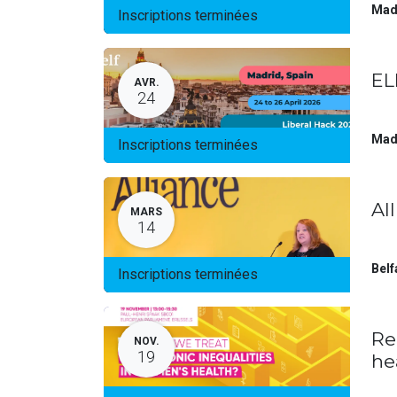
Mad
Inscriptions terminées
EL
AVR.
24
Mad
Inscriptions terminées
Al
MARS
14
Belf
Inscriptions terminées
Re
NOV.
19
he