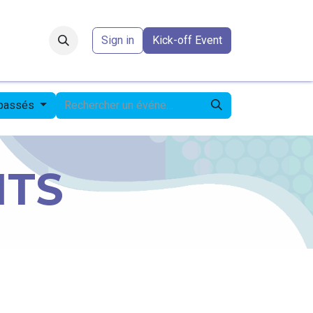
Forum
​
Sign in
Kick-off Event
 passés
NTS