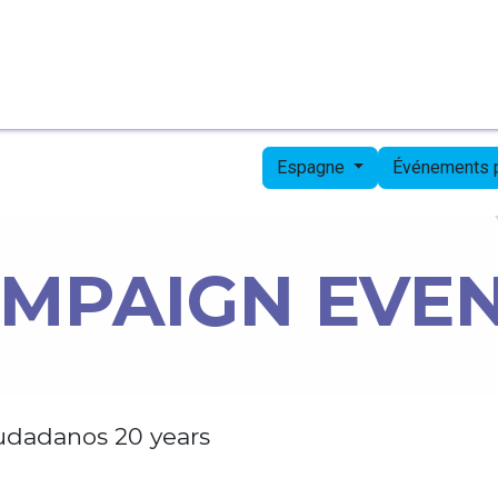
Page d'accueil
Candidates
Priorities
Press
Espagne
Événements
MPAIGN EVE
udadanos 20 years