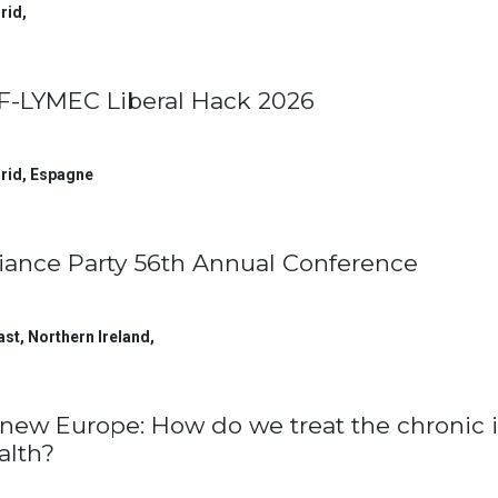
rid
,
F-LYMEC Liberal Hack 2026
rid
,
Espagne
liance Party 56th Annual Conference
ast, Northern Ireland
,
new Europe: How do we treat the chronic i
alth?