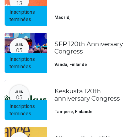
13
Inscriptions
Madrid
,
terminées
SFP 120th Anniversary
JUIN
05
Congress
Inscriptions
Vanda
,
Finlande
terminées
Keskusta 120th
JUIN
05
anniversary Congress
Inscriptions
Tampere
,
Finlande
terminées