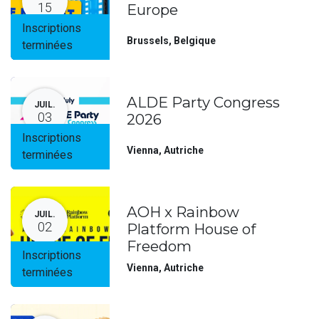
15
Europe
Inscriptions
Brussels
,
Belgique
terminées
ALDE Party Congress
JUIL.
03
2026
Inscriptions
Vienna
,
Autriche
terminées
AOH x Rainbow
JUIL.
02
Platform House of
Freedom
Inscriptions
Vienna
,
Autriche
terminées