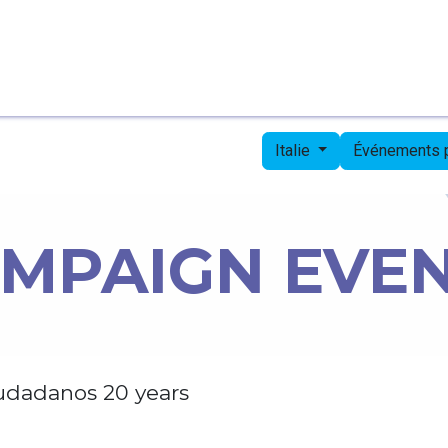
Page d'accueil
Candidates
Priorities
Press
Italie
Événements
MPAIGN EVE
udadanos 20 years