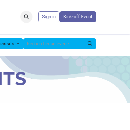
Forum
​
Sign in
Kick-off Event
 passés
NTS