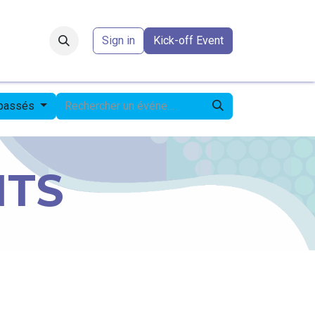
Forum
​
Sign in
Kick-off Event
 passés
NTS