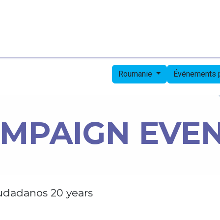
Page d'accueil
Candidates
Priorities
Press
Roumanie
Événements
MPAIGN EVE
udadanos 20 years