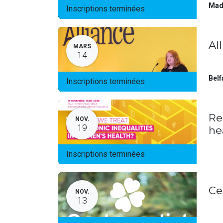
Mad
Inscriptions terminées
Al
MARS
14
Belf
Inscriptions terminées
Re
NOV.
19
he
Inscriptions terminées
Ce
NOV.
13