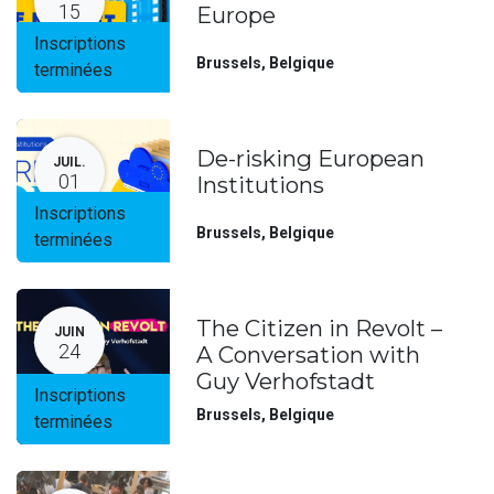
15
Europe
Inscriptions
Brussels
,
Belgique
terminées
De-risking European
JUIL.
01
Institutions
Inscriptions
Brussels
,
Belgique
terminées
The Citizen in Revolt –
JUIN
24
A Conversation with
Guy Verhofstadt
Inscriptions
Brussels
,
Belgique
terminées