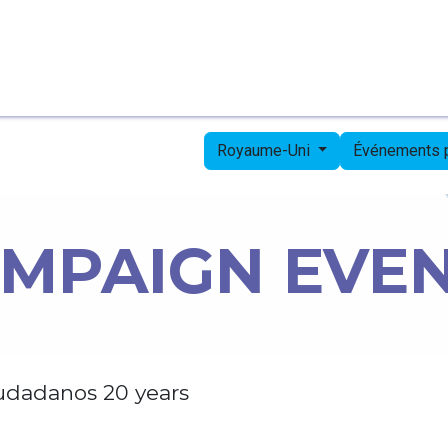
Page d'accueil
Candidates
Priorities
Press
Royaume-Uni
Événements
MPAIGN EVE
udadanos 20 years