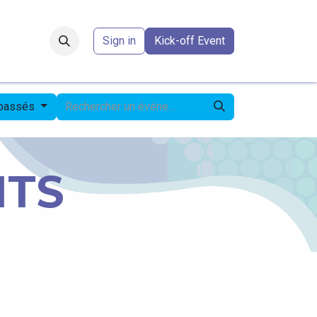
Forum
​
Sign in
Kick-off Event
 passés
NTS