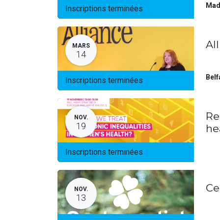
Mad
Inscriptions terminées
Al
MARS
14
Belf
Inscriptions terminées
Re
NOV.
19
he
Inscriptions terminées
Ce
NOV.
13