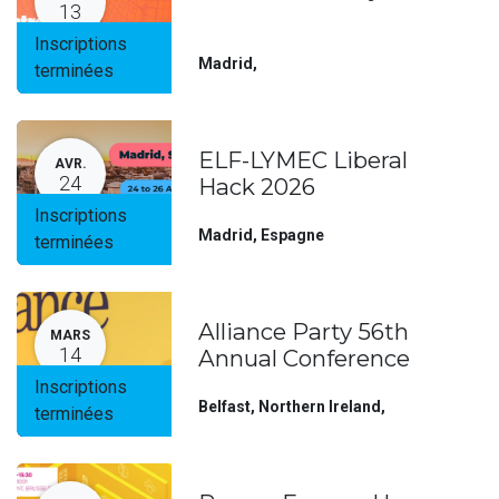
13
Inscriptions
Madrid
,
terminées
ELF-LYMEC Liberal
AVR.
24
Hack 2026
Inscriptions
Madrid
,
Espagne
terminées
Alliance Party 56th
MARS
14
Annual Conference
Inscriptions
Belfast, Northern Ireland
,
terminées