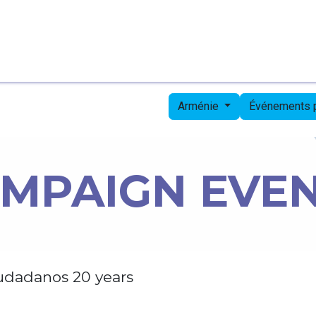
Page d'accueil
Candidates
Priorities
Press
Arménie
Événements
MPAIGN EVE
udadanos 20 years