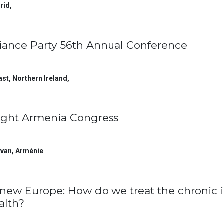
rid
,
liance Party 56th Annual Conference
ast, Northern Ireland
,
ight Armenia Congress
evan
,
Arménie
new Europe: How do we treat the chronic i
alth?