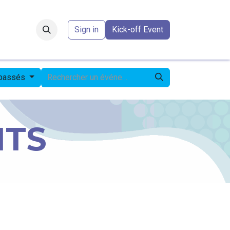
Forum
​
Sign in
Kick-off Event
 passés
NTS