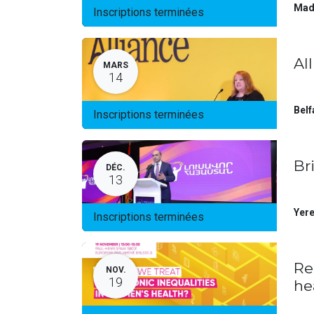
Mad
Inscriptions terminées
Al
MARS
14
Belf
Inscriptions terminées
Br
DÉC.
13
Yer
Inscriptions terminées
Re
NOV.
19
he