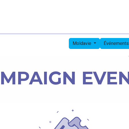
Page d'accueil
Candidates
Priorities
Press
Moldavie
Événements 
MPAIGN EVE