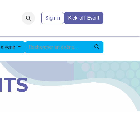
Forum
​
Sign in
Kick-off Event
à venir
NTS