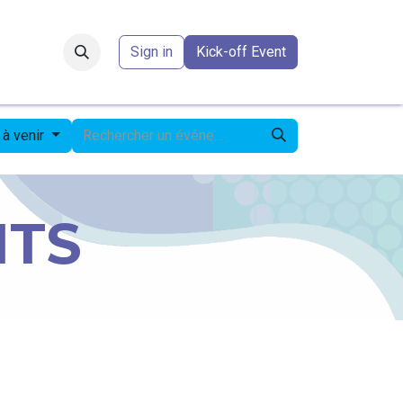
Forum
​
Sign in
Kick-off Event
à venir
NTS