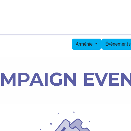
Page d'accueil
Candidates
Priorities
Press
Arménie
Événements 
MPAIGN EVE