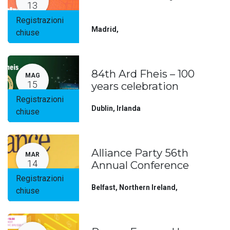
13
Registrazioni
Madrid
,
chiuse
84th Ard Fheis – 100
MAG
15
years celebration
Registrazioni
Dublin
,
Irlanda
chiuse
Alliance Party 56th
MAR
14
Annual Conference
Registrazioni
Belfast, Northern Ireland
,
chiuse