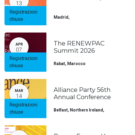
13
Registrazioni
Madrid
,
chiuse
The RENEWPAC
APR
07
Summit 2026
Registrazioni
Rabat
,
Marocco
chiuse
Alliance Party 56th
MAR
14
Annual Conference
Registrazioni
Belfast, Northern Ireland
,
chiuse