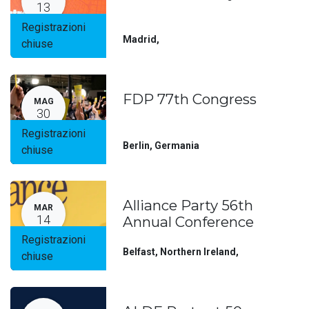
13
Registrazioni
Madrid
,
chiuse
FDP 77th Congress
MAG
30
Registrazioni
Berlin
,
Germania
chiuse
Alliance Party 56th
MAR
14
Annual Conference
Registrazioni
Belfast, Northern Ireland
,
chiuse