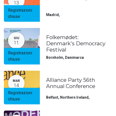
13
Registrazioni
Madrid
,
chiuse
Folkemødet:
GIU
11
Denmark's Democracy
Festival
Registrazioni
Bornholm
,
Danimarca
chiuse
Alliance Party 56th
MAR
14
Annual Conference
Registrazioni
Belfast, Northern Ireland
,
chiuse