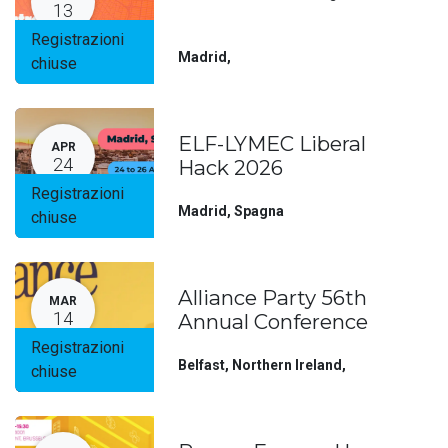
13
Registrazioni
Madrid
,
chiuse
ELF-LYMEC Liberal
APR
24
Hack 2026
Registrazioni
Madrid
,
Spagna
chiuse
Alliance Party 56th
MAR
14
Annual Conference
Registrazioni
Belfast, Northern Ireland
,
chiuse