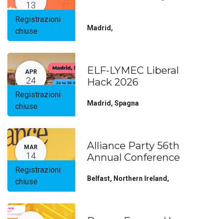
13
Registrazioni
Madrid
,
chiuse
ELF-LYMEC Liberal
APR
24
Hack 2026
Registrazioni
Madrid
,
Spagna
chiuse
Alliance Party 56th
MAR
14
Annual Conference
Registrazioni
Belfast, Northern Ireland
,
chiuse