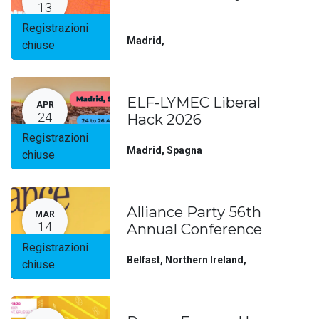
13
Registrazioni
Madrid
,
chiuse
ELF-LYMEC Liberal
APR
24
Hack 2026
Registrazioni
Madrid
,
Spagna
chiuse
Alliance Party 56th
MAR
14
Annual Conference
Registrazioni
Belfast, Northern Ireland
,
chiuse