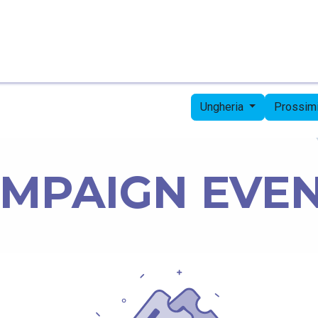
Pagina iniziale
Candidates
Priorities
Press
Ungheria
Prossimi
MPAIGN EVE