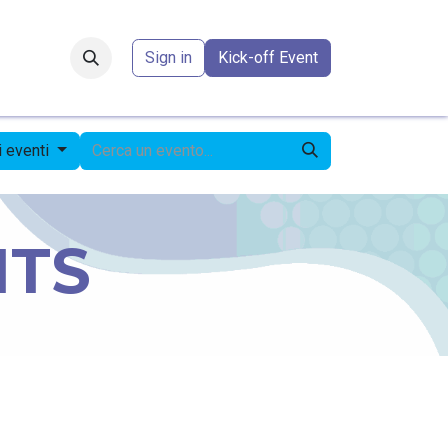
Forum
​
Sign in
Kick-off Event
 eventi
NTS