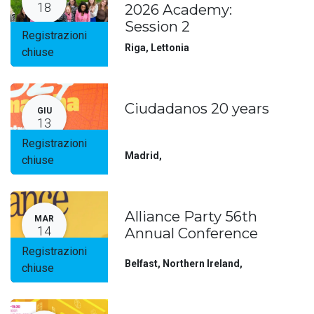
18
2026 Academy:
Session 2
Registrazioni
Riga
,
Lettonia
chiuse
Ciudadanos 20 years
GIU
13
Registrazioni
Madrid
,
chiuse
Alliance Party 56th
MAR
14
Annual Conference
Registrazioni
Belfast, Northern Ireland
,
chiuse