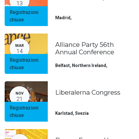
13
Registrazioni
Madrid
,
chiuse
Alliance Party 56th
MAR
14
Annual Conference
Registrazioni
Belfast, Northern Ireland
,
chiuse
Liberalerna Congress
NOV
21
Registrazioni
Karlstad
,
Svezia
chiuse