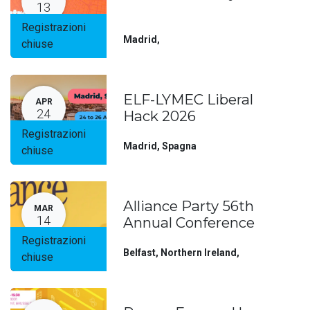
13
Registrazioni
Madrid
,
chiuse
ELF-LYMEC Liberal
APR
24
Hack 2026
Registrazioni
Madrid
,
Spagna
chiuse
Alliance Party 56th
MAR
14
Annual Conference
Registrazioni
Belfast, Northern Ireland
,
chiuse