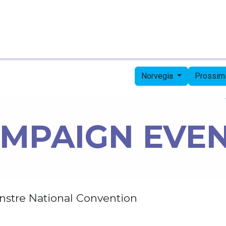
Pagina iniziale
Candidates
Priorities
Press
Norvegia
Prossimi
MPAIGN EVE
nstre National Convention