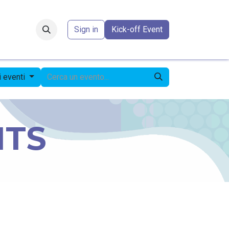
Forum
​
Sign in
Kick-off Event
 eventi
NTS