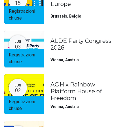
15
Europe
Registrazioni
Brussels
,
Belgio
chiuse
ALDE Party Congress
LUG
03
2026
Registrazioni
Vienna
,
Austria
chiuse
AOH x Rainbow
LUG
02
Platform House of
Freedom
Registrazioni
Vienna
,
Austria
chiuse