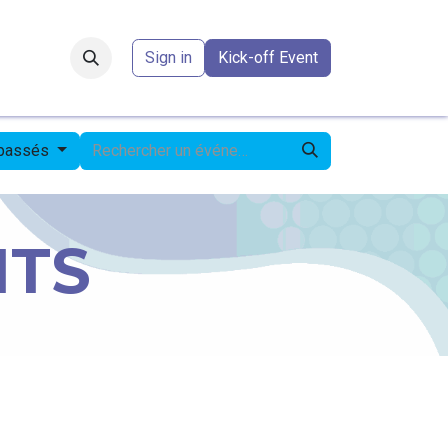
Forum
​
Sign in
Kick-off Event
 passés
NTS