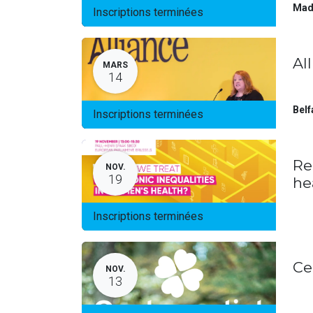
Mad
Inscriptions terminées
Al
MARS
14
Belf
Inscriptions terminées
Re
NOV.
19
he
Inscriptions terminées
Ce
NOV.
13