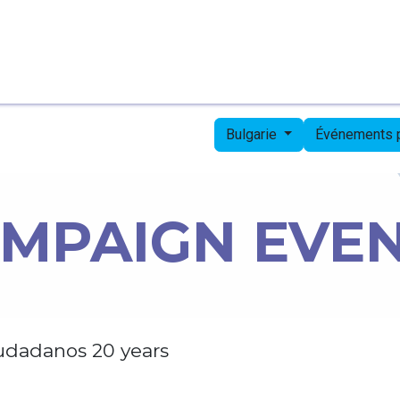
Page d'accueil
Candidates
Priorities
Press
Bulgarie
Événements
MPAIGN EVE
udadanos 20 years