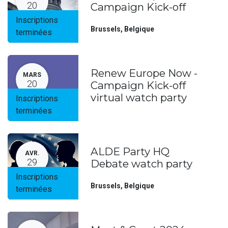
20
Campaign Kick-off
Inscriptions
Brussels
,
Belgique
terminées
Renew Europe Now -
MARS
20
Campaign Kick-off
virtual watch party
Inscriptions
terminées
ALDE Party HQ
AVR.
29
Debate watch party
Inscriptions
Brussels
,
Belgique
terminées